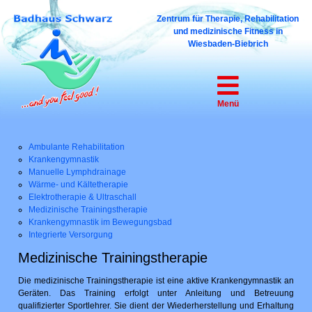
Zentrum für Therapie, Reha­bilitation
und medizinische Fitness in
Wiesbaden-Biebrich
Menü
Ambulante Rehabilitation
Krankengymnastik
Manuelle Lymphdrainage
Wärme- und Kältetherapie
Elektrotherapie & Ultraschall
Medizinische Trainingstherapie
Krankengymnastik im Bewegungsbad
Integrierte Versorgung
Medizinische Trainingstherapie
Die medizinische Trainingstherapie ist eine aktive Krankengymnastik an
Geräten. Das Training erfolgt unter Anleitung und Betreuung
qualifizierter Sportlehrer. Sie dient der Wiederherstellung und Erhaltung