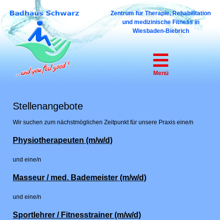
Zentrum für Therapie, Reha­bilitation
und medizinische Fitness in
Wiesbaden-Biebrich
Menü
Stellenangebote
Wir suchen zum nächstmöglichen Zeitpunkt für unsere Praxis eine/n
Physiotherapeuten (m/w/d)
und eine/n
Masseur / med. Bademeister (m/w/d)
und eine/n
Sportlehrer / Fitnesstrainer (m/w/d)