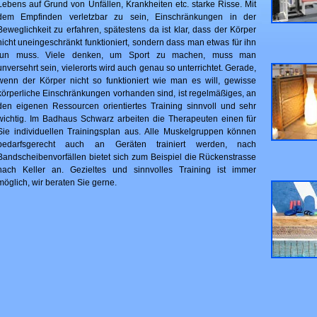
Lebens auf Grund von Unfällen, Krankheiten etc. starke Risse. Mit
dem Empfinden verletzbar zu sein, Einschränkungen in der
Beweglichkeit zu erfahren, spätestens da ist klar, dass der Körper
nicht uneingeschränkt funktioniert, sondern dass man etwas für ihn
tun muss. Viele denken, um Sport zu machen, muss man
unversehrt sein, vielerorts wird auch genau so unterrichtet. Gerade,
wenn der Körper nicht so funktioniert wie man es will, gewisse
körperliche Einschränkungen vorhanden sind, ist regelmäßiges, an
den eigenen Ressourcen orientiertes Training sinnvoll und sehr
wichtig. Im Badhaus Schwarz arbeiten die Therapeuten einen für
Sie individuellen Trainingsplan aus. Alle Muskelgruppen können
bedarfsgerecht auch an Geräten trainiert werden, nach
Bandscheibenvorfällen bietet sich zum Beispiel die Rückenstrasse
nach Keller an. Gezieltes und sinnvolles Training ist immer
möglich, wir beraten Sie gerne.