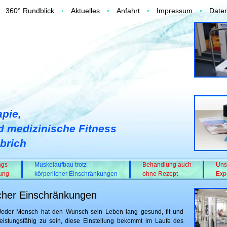
360° Rundblick
Aktuelles
Anfahrt
Impressum
Daten
apie,
d medizinische Fitness
brich
ngs-
Muskelaufbau trotz
Behandlung auch
Uns
uung
körperlicher Einschränkungen
ohne Rezept
Exp
icher Einschränkungen
Jeder Mensch hat den Wunsch sein Leben lang gesund, fit und
leistungsfähig zu sein, diese Einstellung bekommt im Laufe des